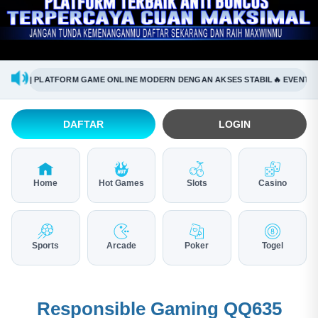
QQ635 | PLATFORM GAME ONLINE MODERN DENGAN AKSES STABIL
🔥 EVENT TE
DAFTAR
LOGIN
Home
Hot Games
Slots
Casino
Sports
Arcade
Poker
Togel
Responsible Gaming QQ635